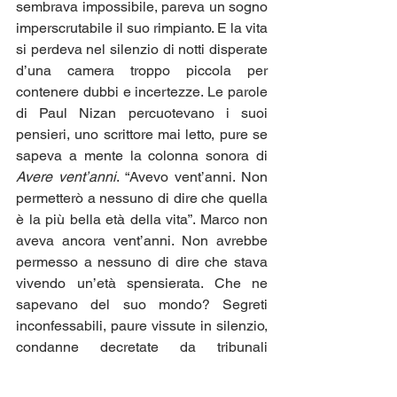
sembrava impossibile, pareva un sogno 
imperscrutabile il suo rimpianto. E la vita 
si perdeva nel silenzio di notti disperate 
d’una camera troppo piccola per 
contenere dubbi e incertezze. Le parole 
di Paul Nizan percuotevano i suoi 
pensieri, uno scrittore mai letto, pure se 
sapeva a mente la colonna sonora di 
Avere vent’anni
. “Avevo vent’anni. Non 
permetterò a nessuno di dire che quella 
è la più bella età della vita”. Marco non 
aveva ancora vent’anni. Non avrebbe 
permesso a nessuno di dire che stava 
vivendo un’età spensierata. Che ne 
sapevano del suo mondo? Segreti 
inconfessabili, paure vissute in silenzio, 
condanne decretate da tribunali 
immaginari, dolori confidati a un 
gabbiano dalla balaustra in ferro battuto 