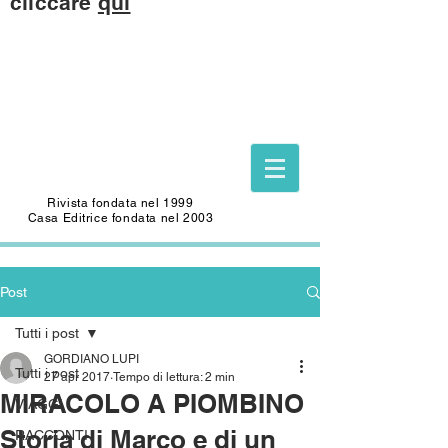
cliccare
qui
Questo sito è dedicato alla memoria di
CARLO SAFFIOTI
(1940-2022)
Scrittore, autore del Foglio Letterario
Edizioni
e mecenate di questo sito.
Rivista fondata nel 1999
Casa Editrice fondata nel 2003
Post
Tutti i post
GORDIANO LUPI
Tutti i post
27 apr 2017
Tempo di lettura: 2 min
MIRACOLO A PIOMBINO
VIAGGI
Storia di Marco e di un
RACCONTI