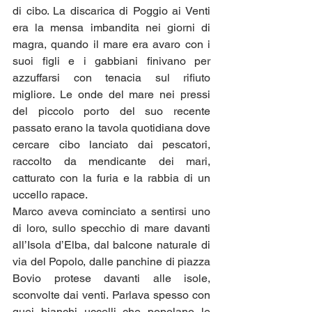
di cibo. La discarica di Poggio ai Venti 
era la mensa imbandita nei giorni di 
magra, quando il mare era avaro con i 
suoi figli e i gabbiani finivano per 
azzuffarsi con tenacia sul rifiuto 
migliore. Le onde del mare nei pressi 
del piccolo porto del suo recente 
passato erano la tavola quotidiana dove 
cercare cibo lanciato dai pescatori, 
raccolto da mendicante dei mari, 
catturato con la furia e la rabbia di un 
uccello rapace.
Marco aveva cominciato a sentirsi uno 
di loro, sullo specchio di mare davanti 
all’Isola d’Elba, dal balcone naturale di 
via del Popolo, dalle panchine di piazza 
Bovio protese davanti alle isole, 
sconvolte dai venti. Parlava spesso con 
quei bianchi uccelli che popolano le 