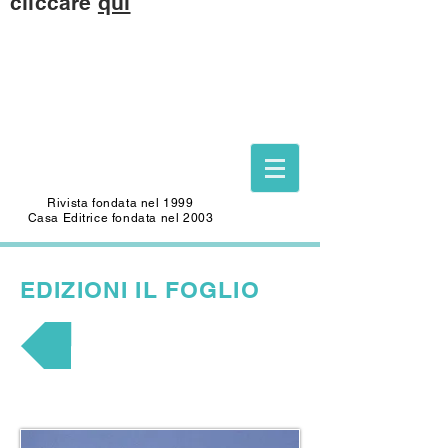
cliccare
qui
Questo sito è dedicato alla memoria di
CARLO SAFFIOTI
(1940-2022)
Scrittore, autore del Foglio Letterario
Edizioni
e mecenate di questo sito.
Rivista fondata nel 1999
Casa Editrice fondata nel 2003
EDIZIONI
IL FOGLIO
ELECTRIC SHEEP