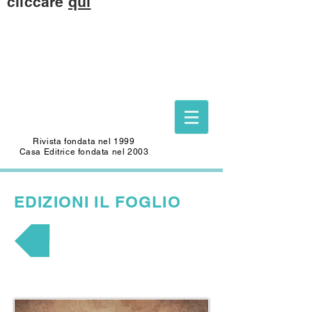
cliccare
qui
Questo sito è dedicato alla memoria di
CARLO SAFFIOTI
(1940-2022)
Scrittore, autore del Foglio Letterario
Edizioni
e mecenate di questo sito.
Rivista fondata nel 1999
Casa Editrice fondata nel 2003
EDIZIONI
IL FOGLIO
LA CINETECA DI CAINO