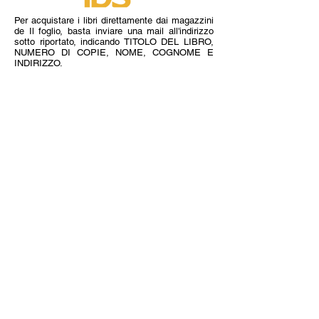
Per acquistare i libri direttamente dai magazzini
de Il foglio, basta inviare una mail all'indirizzo
sotto riportato, indicando TITOLO DEL LIBRO,
NUMERO DI COPIE, NOME, COGNOME E
INDIRIZZO.
ilfoglio@infol.it
I titoli ordinati arriveranno per posta ordinaria
(piego di libri) al domicilio specificato entro 7
giorni dall'invio della mail. Riceverete comunque
una mail di conferma. Il pagamento deve essere
effettuato in anticipo con bonifico bancario,
aggiungendo al costo del libro euro 3 per spese
postali:
ASSOCIAZIONE CULTURALE IL FOGLIO
BANCA CR FIRENZE
Via Boccioni 28 - 57025 PIOMBINO (LI)
IBAN:
IT 88 P
061 6070 7201 0000
0001 198
BIC:
CRFIIT3F
(per estero)
Fabio Strinati
(poeta, pianista e compositore).
Nasce a San Severino Marche il 19/01/1983 e
vive ad Esanatoglia, un paesino della provincia
di Macerata nelle Marche. Fin da piccolo,