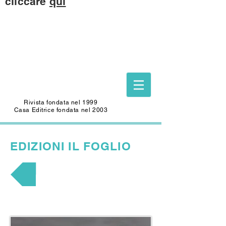
cliccare
qui
Questo sito è dedicato alla memoria di
CARLO SAFFIOTI
(1940-2022)
Scrittore, autore del Foglio Letterario
Edizioni
e mecenate di questo sito.
Rivista fondata nel 1999
Casa Editrice fondata nel 2003
EDIZIONI
IL FOGLIO
POESIA