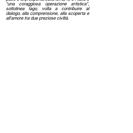
“una coraggiosa operazione artistica”,
sottolinea Iago, volta a contribuire al
dialogo, alla comprensione, alla scoperta e
all'amore tra due preziose civiltà.
Per acquistare i libri direttamente dai magazzini
de Il foglio, basta inviare una mail all'indirizzo
sotto riportato, indicando TITOLO DEL LIBRO,
NUMERO DI COPIE, NOME, COGNOME E
INDIRIZZO.
ilfoglio@infol.it
I titoli ordinati arriveranno per posta ordinaria
(piego di libri) al domicilio specificato entro 7
giorni dall'invio della mail. Riceverete comunque
una mail di conferma. Il pagamento deve essere
effettuato in anticipo con bonifico bancario,
aggiungendo al costo del libro euro 3 per spese