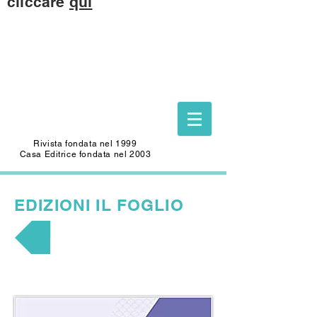
cliccare
qui
Questo sito è dedicato alla memoria di
CARLO SAFFIOTI
(1940-2022)
Scrittore, autore del Foglio Letterario
Edizioni
e mecenate di questo sito.
Rivista fondata nel 1999
Casa Editrice fondata nel 2003
EDIZIONI
IL FOGLIO
POESIA