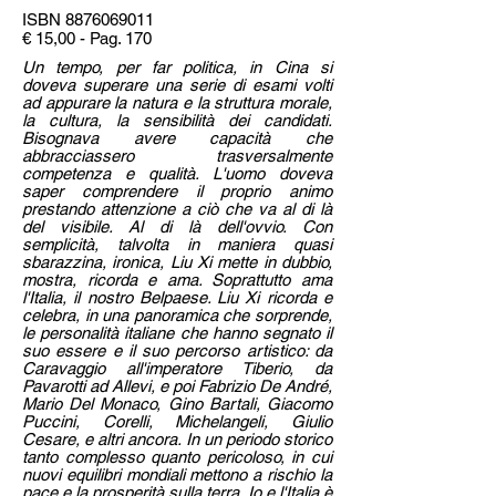
ISBN
8876069011
€ 15,00 - Pag. 170
Un tempo, per far politica, in Cina si
doveva superare una serie di esami volti
ad appurare la natura e la struttura morale,
la cultura, la sensibilità dei candidati.
Bisognava avere capacità che
abbracciassero trasversalmente
competenza e qualità. L'uomo doveva
saper comprendere il proprio animo
prestando attenzione a ciò che va al di là
del visibile. Al di là dell'ovvio. Con
semplicità, talvolta in maniera quasi
sbarazzina, ironica, Liu Xi mette in dubbio,
mostra, ricorda e ama. Soprattutto ama
l'Italia, il nostro Belpaese. Liu Xi ricorda e
celebra, in una panoramica che sorprende,
le personalità italiane che hanno segnato il
suo essere e il suo percorso artistico: da
Caravaggio all'imperatore Tiberio, da
Pavarotti ad Allevi, e poi Fabrizio De André,
Mario Del Monaco, Gino Bartali, Giacomo
Puccini, Corelli, Michelangeli, Giulio
Cesare, e altri ancora. In un periodo storico
tanto complesso quanto pericoloso, in cui
nuovi equilibri mondiali mettono a rischio la
pace e la prosperità sulla terra, Io e l'Italia è