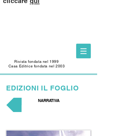
cliccare
qui
Questo sito è dedicato alla memoria di
CARLO SAFFIOTI
(1940-2022)
Scrittore, autore del Foglio Letterario
Edizioni
e mecenate di questo sito.
Rivista fondata nel 1999
Casa Editrice fondata nel 2003
EDIZIONI
IL FOGLIO
NARRATIVA