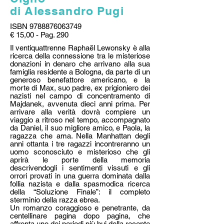
di Alessandro Pugi
ISBN
9788876063749
€ 15,00 - Pag. 290
Il ventiquattrenne Raphaël Lewonsky è alla
ricerca della connessione tra le misteriose
donazioni in denaro che arrivano alla sua
famiglia residente a Bologna, da parte di un
generoso benefattore americano, e la
morte di Max, suo padre, ex prigioniero dei
nazisti nel campo di concentramento di
Majdanek, avvenuta dieci anni prima. Per
arrivare alla verità dovrà compiere un
viaggio a ritroso nel tempo, accompagnato
da Daniel, il suo migliore amico, e Paola, la
ragazza che ama. Nella Manhattan degli
anni ottanta i tre ragazzi incontreranno un
uomo sconosciuto e misterioso che gli
aprirà le porte della memoria
descrivendogli i sentimenti vissuti e gli
orrori provati in una guerra dominata dalla
follia nazista e dalla spasmodica ricerca
della “Soluzione Finale”: il completo
sterminio della razza ebrea.
Un romanzo coraggioso e penetrante, da
centellinare pagina dopo pagina, che
affronta uno dei periodi più bui della recente