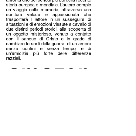
storia europea e mondiale. L’autore compie
un viaggio nella memoria, attraverso una
scrittura veloce e appassionata che
trasporterà il lettore in un susseguirsi di
situazioni e di emozioni vissute a cavallo di
due distinti periodi storici, alla scoperta di
un oggetto misterioso, venuto a contatto
con il sangue di Cristo e in grado di
cambiare le sorti della guerra, di un amore
senza confini e senza tempo, e di
un’amicizia più forte delle differenze
razziali.
Per acquistare i libri direttamente dai magazzini
de Il foglio, basta inviare una mail all'indirizzo
sotto riportato, indicando TITOLO DEL LIBRO,
NUMERO DI COPIE, NOME, COGNOME E
INDIRIZZO.