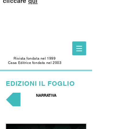
cliccare
qui
Questo sito è dedicato alla memoria di
CARLO SAFFIOTI
(1940-2022)
Scrittore, autore del Foglio Letterario
Edizioni
e mecenate di questo sito.
Rivista fondata nel 1999
Casa Editrice fondata nel 2003
EDIZIONI
IL FOGLIO
NARRATIVA