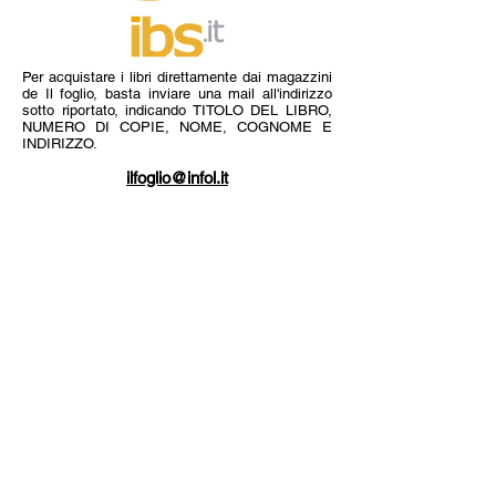
Per acquistare i libri direttamente dai magazzini
de Il foglio, basta inviare una mail all'indirizzo
sotto riportato, indicando TITOLO DEL LIBRO,
NUMERO DI COPIE, NOME, COGNOME E
INDIRIZZO.
ilfoglio@infol.it
I titoli ordinati arriveranno per posta ordinaria
(piego di libri) al domicilio specificato entro 7
giorni dall'invio della mail. Riceverete comunque
una mail di conferma. Il pagamento deve essere
effettuato in anticipo con bonifico bancario,
aggiungendo al costo del libro euro 3 per spese
postali:
ASSOCIAZIONE CULTURALE IL FOGLIO
BANCA CR FIRENZE
Via Boccioni 28 - 57025 PIOMBINO (LI)
IBAN:
IT 88 P
061 6070 7201 0000
0001 198
BIC:
CRFIIT3F
(per estero)
Alessandra Altamura
è nata il 30/11/1973, vive