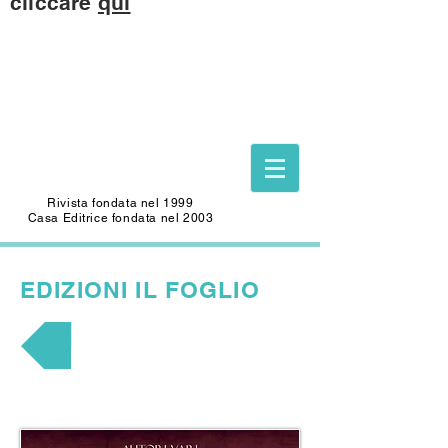
cliccare
qui
Questo sito è dedicato alla memoria di
CARLO SAFFIOTI
(1940-2022)
Scrittore, autore del Foglio Letterario
Edizioni
e mecenate di questo sito.
Rivista fondata nel 1999
Casa Editrice fondata nel 2003
EDIZIONI
IL FOGLIO
NARRATIVA