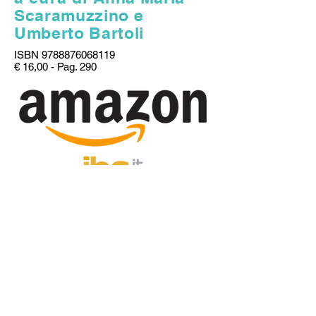
Scaramuzzino e
Umberto Bartoli
ISBN
9788876068119
€ 16,00 - Pag. 290
Per acquistare i libri direttamente dai magazzini
de Il foglio, basta inviare una mail all'indirizzo
sotto riportato, indicando TITOLO DEL LIBRO,
NUMERO DI COPIE, NOME, COGNOME E
INDIRIZZO.
ilfoglio@infol.it
I titoli ordinati arriveranno per posta ordinaria
(piego di libri) al domicilio specificato entro 7
giorni dall'invio della mail. Riceverete comunque
una mail di conferma. Il pagamento deve essere