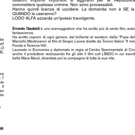
Quattro impuniti impunibili si aggirano per la Repubbli
commettere qualsiasi crimine. Non sono processabili.
Hanno quindi licenza di uccidere. La domanda non è SE 
QUANDO la useranno?
LODO ALFA azzarda un'ipotesi travolgente.
Ernesto Gastaldi
è uno sceneggiatore che ha scritto più di cento film, auto
fantascienza.
Ha scritto copioni di ogni genere, dal brillante al western: dalla “Pupa d
dai
Marcello Mastroianni al film di Sergio Leone diretto da Tonino Valerii “Il 
ail
Fonda e Terence Hill.
OLO
Laureato in Economia e diplomato in regìa al Centro Sperimentale di Cin
E,
anche il produttore realizzando fra gli altri il film cult LIBIDO in cui eso
bella Mara Maryl, diventata poi la compagna di tutta la sua vita.
ria
o 7
ete
Il
ipo
sto
O
98