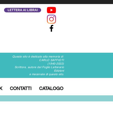
LETTERA AI LIBRAI
Questo sito è dedicato alla memoria di
CARLO SAFFIOTI
(1940-2022)
Scrittore, autore del Foglio Letterario
Edizioni
e mecenate di questo sito.
K
CONTATTI
CATALOGO