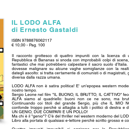
IL LODO ALFA
di Ernesto Gastaldi
ISBN 9788876062117
€ 10,00 - Pag. 100
Il racconto grottesco di quattro impuniti con la licenza di 
Repubblica di Bananas si snoda con improbabili colpi di scena
fantastici che mai potrebbero calpestare il sacro suolo d’Itali
dovesse malignare su alcune vaghe somiglianze con la realt
dategli ascolto: si tratta certamente di comunisti o di magistrat
diversa dalla razza umana.
LODO ALFA non è satira politica! E' un'epopea western modern
nostro tempo.
Sergio Leone nel film "IL BUONO, IL BRUTTO, IL CATTIVO" fece
ALFA siamo al quadriello: buoni non ce ne sono, ma brutti
Continuando coi titoli del grande Sergio, più che IL MI
confonde troppo perchè si attaglia a tutti i politici di destra e
UN GENIO, DUE COMPARI E UN POLLO!
Ma chi è il "genio"? C'è del thriller nel western moderno del L
Libro alla portata di qualsiasi e-lettore perchè scritto grosso e co