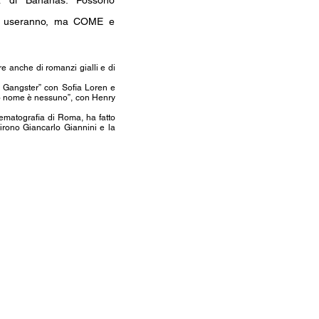
ca di Bananas. Possono
la useranno, ma COME e
re anche di romanzi gialli e di
el Gangster” con Sofia Loren e
mio nome è nessuno”, con Henry
ematografia di Roma, ha fatto
rdirono Giancarlo Giannini e la