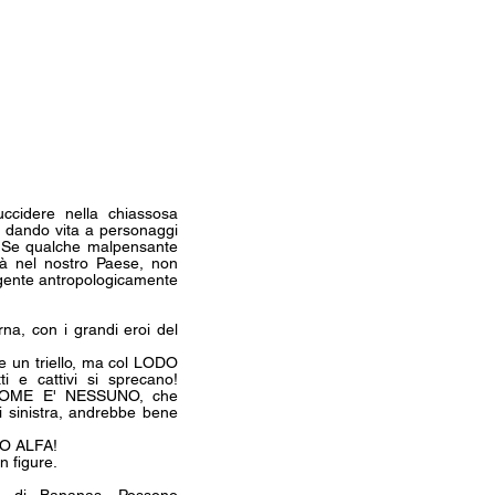
uccidere nella chiassosa
, dando vita a personaggi
a. Se qualche malpensante
à nel nostro Paese, non
i, gente antropologicamente
a, con i grandi eroi del
 un triello, ma col LODO
 e cattivi si sprecano!
O NOME E' NESSUNO, che
 di sinistra, andrebbe bene
ODO ALFA!
n figure.