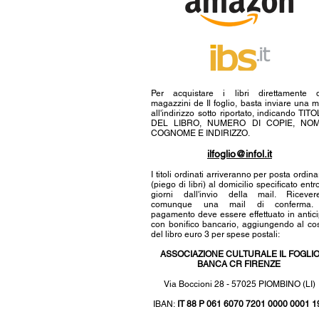
Per acquistare i libri direttamente 
magazzini de Il foglio, basta inviare una m
all'indirizzo sotto riportato, indicando TIT
DEL LIBRO, NUMERO DI COPIE, NOM
COGNOME E INDIRIZZO.
ilfoglio@infol.it
I titoli ordinati arriveranno per posta ordina
(piego di libri) al domicilio specificato entr
giorni dall'invio della mail. Ricever
comunque una mail di conferma. 
pagamento deve essere effettuato in antic
con bonifico bancario, aggiungendo al co
del libro euro 3 per spese postali:
ASSOCIAZIONE CULTURALE IL FOGLI
BANCA CR FIRENZE
Via Boccioni 28 - 57025 PIOMBINO (LI)
IBAN:
IT 88 P 061 6070 7201 0000 0001 1