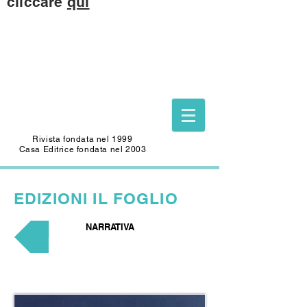
cliccare
qui
Questo sito è dedicato alla memoria di
CARLO SAFFIOTI
(1940-2022)
Scrittore, autore del Foglio Letterario
Edizioni
e mecenate di questo sito.
Rivista fondata nel 1999
Casa Editrice fondata nel 2003
EDIZIONI
IL FOGLIO
NARRATIVA