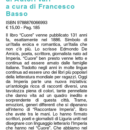
a cura di Francesco
Basso
ISBN
9788876066993
€ 15,00 - Pag. 185
Il libro “Cuore” venne pubblicato 131 anni
fa, esattamente nel 1886. Simbolo di
un'Italia eroica e romantica, un'Italia che
non c'è più. Lo scrisse Edmondo De
Amicis, poeta, scrittore, giornalista nato ad
Imperia. “Cuore” ben presto venne letto e
continua ad essere amato dalle famiglie
italiane. Tradotto negli anni in molte lingue
continua ad essere uno dei libri più popolari
della letteratura mondiale per ragazzi. Oggi
da Imperia parte una nuova iniziativa:
un'antologia ricca di racconti diversi, una
tavolozza piena di colori, tante pennellate
che danno vita ad un quadro inedito e
sorprendente di questa città. Trame,
emozioni, generi differenti che si dipanano
all'interno di “Raccontare Imperia”, libro
che avete tra le mani. Lo hanno firmato
scrittori, poeti e giornalisti di Liguria uniti nel
disegnare con linguaggio letterario l'Imperia
che hanno nel “Cuore”. Che abbiamo nel