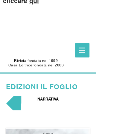
cliccare
qui
Questo sito è dedicato alla memoria di
CARLO SAFFIOTI
(1940-2022)
Scrittore, autore del Foglio Letterario
Edizioni
e mecenate di questo sito.
Rivista fondata nel 1999
Casa Editrice fondata nel 2003
EDIZIONI
IL FOGLIO
NARRATIVA