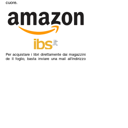
cuore.
Per acquistare i libri direttamente dai magazzini
de Il foglio, basta inviare una mail all'indirizzo
sotto riportato, indicando TITOLO DEL LIBRO,
NUMERO DI COPIE, NOME, COGNOME E
INDIRIZZO.
ilfoglio@infol.it
I titoli ordinati arriveranno per posta ordinaria
(piego di libri) al domicilio specificato entro 7
giorni dall'invio della mail. Riceverete comunque
una mail di conferma. Il pagamento deve essere
effettuato in anticipo con bonifico bancario,
aggiungendo al costo del libro euro 3 per spese
postali:
ASSOCIAZIONE CULTURALE IL FOGLIO
BANCA CR FIRENZE