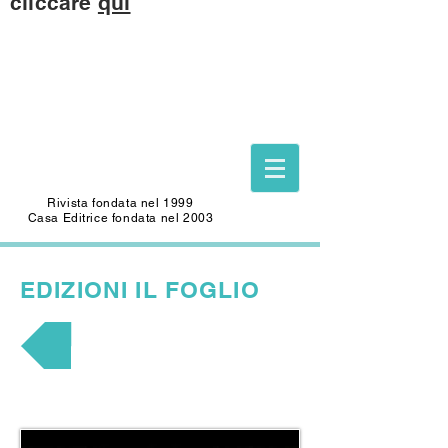
cliccare
qui
Questo sito è dedicato alla memoria di
CARLO SAFFIOTI
(1940-2022)
Scrittore, autore del Foglio Letterario
Edizioni
e mecenate di questo sito.
Rivista fondata nel 1999
Casa Editrice fondata nel 2003
EDIZIONI
IL FOGLIO
FUMETTO