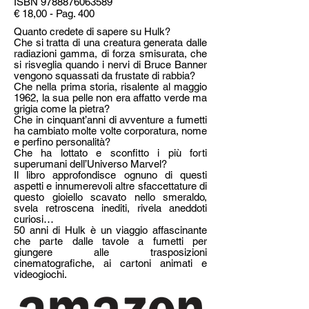
ISBN
9788876063589
€ 18,00 - Pag. 400
Quanto credete di sapere su Hulk?
Che si tratta di una creatura generata dalle
radiazioni gamma, di forza smisurata, che
si risveglia quando i nervi di Bruce Banner
vengono squassati da frustate di rabbia?
Che nella prima storia, risalente al maggio
1962, la sua pelle non era affatto verde ma
grigia come la pietra?
Che in cinquant’anni di avventure a fumetti
ha cambiato molte volte corporatura, nome
e perfino personalità?
Che ha lottato e sconfitto i più forti
superumani dell’Universo Marvel?
Il libro approfondisce ognuno di questi
aspetti e innumerevoli altre sfaccettature di
questo gioiello scavato nello smeraldo,
svela retroscena inediti, rivela aneddoti
curiosi…
50 anni di Hulk è un viaggio affascinante
che parte dalle tavole a fumetti per
giungere alle trasposizioni
cinematografiche, ai cartoni animati e
videogiochi.