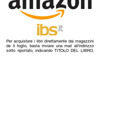
Per acquistare i libri direttamente dai magazzini
de Il foglio, basta inviare una mail all'indirizzo
sotto riportato, indicando TITOLO DEL LIBRO,
NUMERO DI COPIE, NOME, COGNOME E
INDIRIZZO.
ilfoglio@infol.it
I titoli ordinati arriveranno per posta ordinaria
(piego di libri) al domicilio specificato entro 7
giorni dall'invio della mail. Riceverete comunque
una mail di conferma. Il pagamento deve essere
effettuato in anticipo con bonifico bancario,
aggiungendo al costo del libro euro 3 per spese
postali:
ASSOCIAZIONE CULTURALE IL FOGLIO
BANCA CR FIRENZE
Via Boccioni 28 - 57025 PIOMBINO (LI)