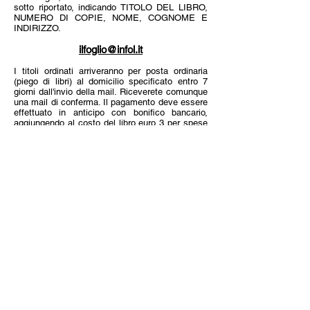
sotto riportato, indicando TITOLO DEL LIBRO,
NUMERO DI COPIE, NOME, COGNOME E
INDIRIZZO.
ilfoglio@infol.it
I titoli ordinati arriveranno per posta ordinaria
(piego di libri) al domicilio specificato entro 7
giorni dall'invio della mail. Riceverete comunque
una mail di conferma. Il pagamento deve essere
effettuato in anticipo con bonifico bancario,
aggiungendo al costo del libro euro 3 per spese
postali:
ASSOCIAZIONE CULTURALE IL FOGLIO
BANCA CR FIRENZE
Via Boccioni 28 - 57025 PIOMBINO (LI)
IBAN:
IT 88 P
061 6070 7201 0000
0001 198
BIC:
CRFIIT3F
(per estero)
Raffaello (Lello) Mori Pometti
è nato a Siena il
16 settembre 1931, dove ha esercitato per ben
sessanta anni la professione di avvocato
penalista, intervenendo anche in molti altri Fori
sparsi sul territorio nazionale, da Ivrea a
Palermo.
Ha costituito un circolo ristretto, chiamato