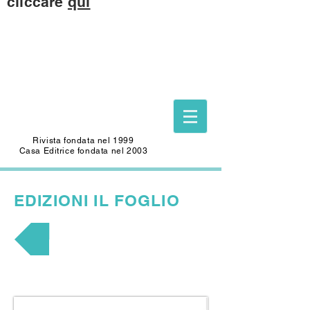
cliccare
qui
Questo sito è dedicato alla memoria di
CARLO SAFFIOTI
(1940-2022)
Scrittore, autore del Foglio Letterario
Edizioni
e mecenate di questo sito.
Rivista fondata nel 1999
Casa Editrice fondata nel 2003
EDIZIONI
IL FOGLIO
TASCABILI