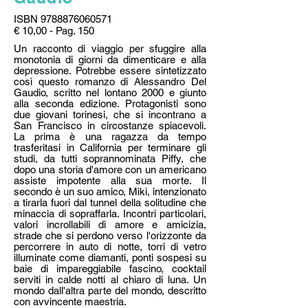
ISBN
9788876060571
€ 10,00 - Pag. 150
Un racconto di viaggio per sfuggire alla
monotonia di giorni da dimenticare e alla
depressione. Potrebbe essere sintetizzato
così questo romanzo di Alessandro Del
Gaudio, scritto nel lontano 2000 e giunto
alla seconda edizione. Protagonisti sono
due giovani torinesi, che si incontrano a
San Francisco in circostanze spiacevoli.
La prima è una ragazza da tempo
trasferitasi in California per terminare gli
studi, da tutti soprannominata Piffy, che
dopo una storia d'amore con un americano
assiste impotente alla sua morte. Il
secondo è un suo amico, Miki, intenzionato
a tirarla fuori dal tunnel della solitudine che
minaccia di sopraffarla. Incontri particolari,
valori incrollabili di amore e amicizia,
strade che si perdono verso l'orizzonte da
percorrere in auto di notte, torri di vetro
illuminate come diamanti, ponti sospesi su
baie di impareggiabile fascino, cocktail
serviti in calde notti al chiaro di luna. Un
mondo dall'altra parte del mondo, descritto
con avvincente maestria.