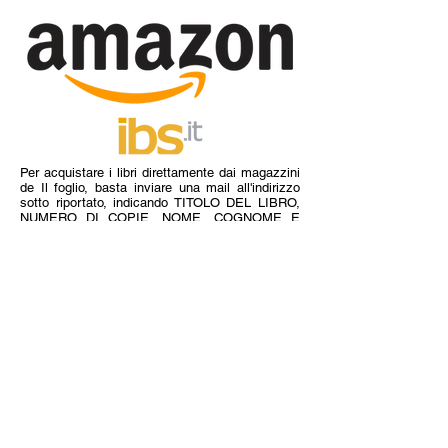
Per acquistare i libri direttamente dai magazzini
de Il foglio, basta inviare una mail all'indirizzo
sotto riportato, indicando TITOLO DEL LIBRO,
NUMERO DI COPIE, NOME, COGNOME E
INDIRIZZO.
ilfoglio@infol.it
I titoli ordinati arriveranno per posta ordinaria
(piego di libri) al domicilio specificato entro 7
giorni dall'invio della mail. Riceverete comunque
una mail di conferma. Il pagamento deve essere
effettuato in anticipo con bonifico bancario,
aggiungendo al costo del libro euro 3 per spese
postali:
ASSOCIAZIONE CULTURALE IL FOGLIO
BANCA CR FIRENZE