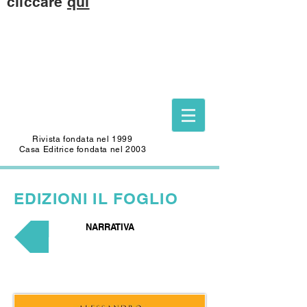
cliccare
qui
Questo sito è dedicato alla memoria di
CARLO SAFFIOTI
(1940-2022)
Scrittore, autore del Foglio Letterario
Edizioni
e mecenate di questo sito.
Rivista fondata nel 1999
Casa Editrice fondata nel 2003
EDIZIONI
IL FOGLIO
NARRATIVA