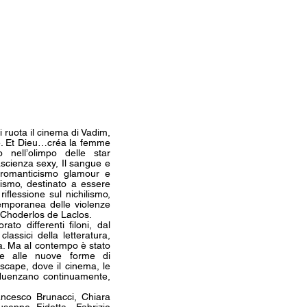
ui ruota il cinema di Vadim,
ze. Et Dieu…créa la femme
 nell’olimpo delle star
tascienza sexy, Il sangue e
o romanticismo glamour e
zismo, destinato a essere
riflessione sul nichilismo,
temporanea delle violenze
i Choderlos de Laclos.
to differenti filoni, dal
lassici della letteratura,
la. Ma al contempo è stato
ate alle nuove forme di
scape, dove il cinema, le
nfluenzano continuamente,
rancesco Brunacci, Chiara