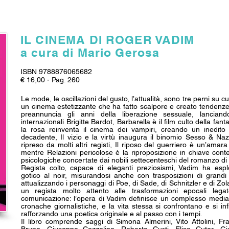
IL CINEMA DI ROGER VADIM
a cura di Mario Gerosa
ISBN 9788876065682
€ 16,00 - Pag. 260
Le mode, le oscillazioni del gusto, l’attualità, sono tre perni su c
un cinema estetizzante che ha fatto scalpore e creato tenden
preannuncia gli anni della liberazione sessuale, lanciando
internazionali Brigitte Bardot, Barbarella è il film culto della fan
la rosa reinventa il cinema dei vampiri, creando un inedit
decadente, Il vizio e la virtù inaugura il binomio Sesso & Na
ripreso da molti altri registi, Il riposo del guerriero è un’amara 
mentre Relazioni pericolose è la riproposizione in chiave con
psicologiche concertate dai nobili settecenteschi del romanzo d
Regista colto, capace di eleganti preziosismi, Vadim ha esplora
gotico al noir, misurandosi anche con trasposizioni di grandi c
attualizzando i personaggi di Poe, di Sade, di Schnitzler e di Zo
un regista molto attento alle trasformazioni epocali leg
comunicazione: l’opera di Vadim definisce un complesso media
cronache giornalistiche, e la vita stessa si confrontano e si i
rafforzando una poetica originale e al passo con i tempi.
Il libro comprende saggi di Simona Almerini, Vito Attolini, F