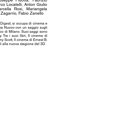
seppe Fidotta, Fabrizio
o Locatelli, Anton Giulio
cella Rosi, Mariangela
 Zagarrio, Fabio Zanello
l Digest, si occupa di cinema e
nema Nuovo con un saggio sugli
nico di Milano. Suoi saggi sono
Tra i suoi libri, Il cinema di
y Scott, Il cinema di Ernest B.
ali alla nuova stagione del 3D.