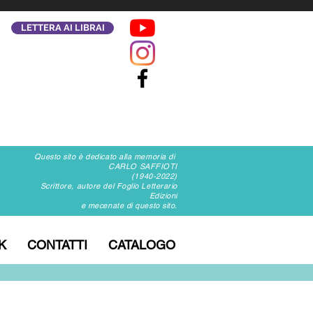
LETTERA AI LIBRAI
Questo sito è dedicato alla memoria di
CARLO SAFFIOTI
(1940-2022)
Scrittore, autore del Foglio Letterario
Edizioni
e mecenate di questo sito.
K
CONTATTI
CATALOGO