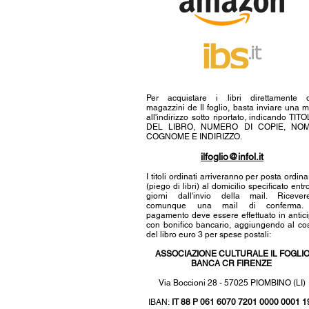
Per acquistare i libri direttamente 
magazzini de Il foglio, basta inviare una m
all'indirizzo sotto riportato, indicando TIT
DEL LIBRO, NUMERO DI COPIE, NOM
COGNOME E INDIRIZZO.
ilfoglio@infol.it
I titoli ordinati arriveranno per posta ordina
(piego di libri) al domicilio specificato entr
giorni dall'invio della mail. Ricever
comunque una mail di conferma. 
pagamento deve essere effettuato in antic
con bonifico bancario, aggiungendo al co
del libro euro 3 per spese postali:
ASSOCIAZIONE CULTURALE IL FOGLI
BANCA CR FIRENZE
Via Boccioni 28 - 57025 PIOMBINO (LI)
IBAN:
IT 88 P 061 6070 7201 0000 0001 1