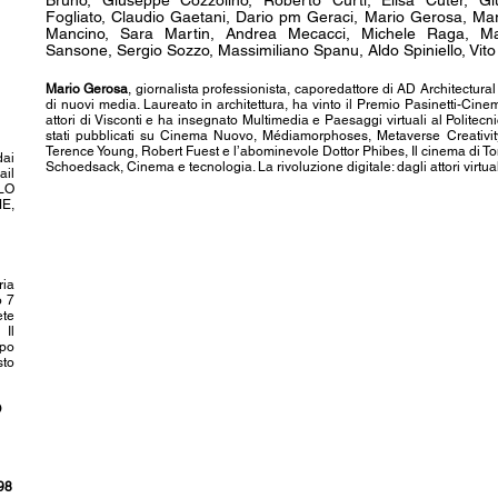
Bruno, Giuseppe Cozzolino, Roberto Curti, Elisa Cuter, Giu
Fogliato, Claudio Gaetani, Dario pm Geraci, Mario Gerosa, Marc
Mancino, Sara Martin, Andrea Mecacci, Michele Raga, Mar
Sansone, Sergio Sozzo, Massimiliano Spanu, Aldo Spiniello, Vito
Mario Gerosa
, giornalista professionista, caporedattore di AD Architectura
di nuovi media. Laureato in architettura, ha vinto il Premio Pasinetti-Ci
attori di Visconti e ha insegnato Multimedia e Paesaggi virtuali al Politec
stati pubblicati su Cinema Nuovo, Médiamorphoses, Metaverse Creativity. 
Terence Young, Robert Fuest e l’abominevole Dottor Phibes, Il cinema di Ton
dai
Schoedsack, Cinema e tecnologia. La rivoluzione digitale: dagli attori virtu
ail
OLO
E,
ria
o 7
ete
Il
ipo
sto
O
98