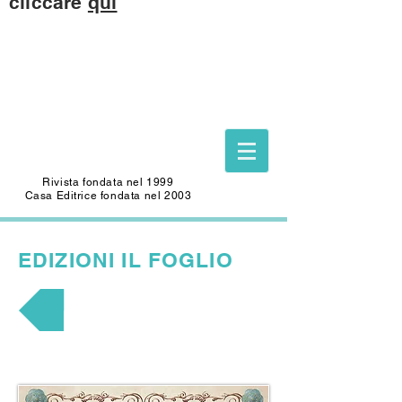
cliccare
qui
Questo sito è dedicato alla memoria di
CARLO SAFFIOTI
(1940-2022)
Scrittore, autore del Foglio Letterario
Edizioni
e mecenate di questo sito.
Rivista fondata nel 1999
Casa Editrice fondata nel 2003
EDIZIONI
IL FOGLIO
NARRATIVA