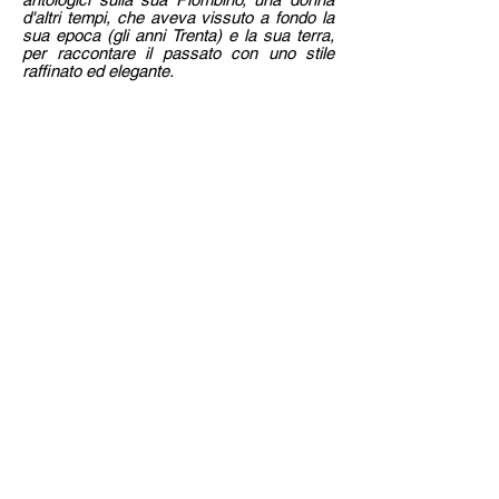
d'altri tempi, che aveva vissuto a fondo la
sua epoca (gli anni Trenta) e la sua terra,
per raccontare il passato con uno stile
raffinato ed elegante.
Per acquistare i libri direttamente dai magazzini
de Il foglio, basta inviare una mail all'indirizzo
sotto riportato, indicando TITOLO DEL LIBRO,
NUMERO DI COPIE, NOME, COGNOME E
INDIRIZZO.
ilfoglio@infol.it
I titoli ordinati arriveranno per posta ordinaria
(piego di libri) al domicilio specificato entro 7
giorni dall'invio della mail. Riceverete comunque
una mail di conferma. Il pagamento deve essere
effettuato in anticipo con bonifico bancario,
aggiungendo al costo del libro euro 3 per spese