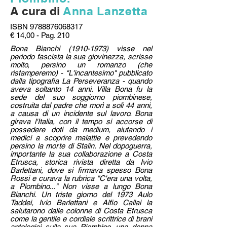
A cura di
Anna Lanzetta
ISBN
9788876068317
€ 14,00 - Pag. 210
Bona Bianchi
(1910-1973)
visse nel
periodo fascista la sua giovinezza, scrisse
molto, persino un romanzo (che
ristamperemo) - "L'incantesimo" pubblicato
dalla tipografia La Perseveranza - quando
aveva soltanto 14 anni. Villa Bona fu la
sede del suo soggiorno piombinese,
costruita dal padre che morì a soli 44 anni,
a causa di un incidente sul lavoro. Bona
girava l'Italia, con il tempo si accorse di
possedere doti da medium, aiutando i
medici a scoprire malattie e prevedendo
persino la morte di Stalin. Nel dopoguerra,
importante la sua collaborazione a Costa
Etrusca, storica rivista diretta da Ivio
Barlettani, dove si firmava spesso Bona
Rossi e curava la rubrica "C'era una volta,
a Piombino..." Non visse a lungo Bona
Bianchi. Un triste giorno del 1973 Aulo
Taddei, Ivio Barlettani e Alfio Callai la
salutarono dalle colonne di Costa Etrusca
come la gentile e cordiale scrittrice di brani
antologici sulla sua Piombino, una donna