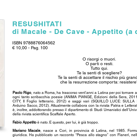
RESUSHITATI
di Macale - De Cave - Appetito (a 
ISBN 9788876064562
€ 10,00 - Pag. 100
O risorgi o muori.
O parti o resti.
Tutto qui.
Te la senti di scegliere?
Te la senti di accettare il rischio più gra
che la resurrezione comporta: resistere
Paolo Rigo
, nato a Roma, ha trascorso vent’anni a Latina per poi tornare a 
ogni tanto scribacchia poesie (ANIMA PIANGE, Edizioni della Sera, 201
CITY, Il Foglio letterario, 2012) e saggi vari (SQUILLÒ LUCE: SUL
Arduino Sacco, 2012). Attualmente collabora con la rivista Patria e Letteratu
è, inoltre, addottorando presso il dipartimento di Studi Umanistici dell’Uni
della rivista scientifica Scaffale Aperto.
Fabio Appetito
è nato. E questo, per lui, è già troppo.
Mariano Macale
, nasce a Cori, in provincia di Latina, nel 1985. Form
giuridica. Ha pubblicato un racconto “Pesca allo stagno” con Flanerì, nel