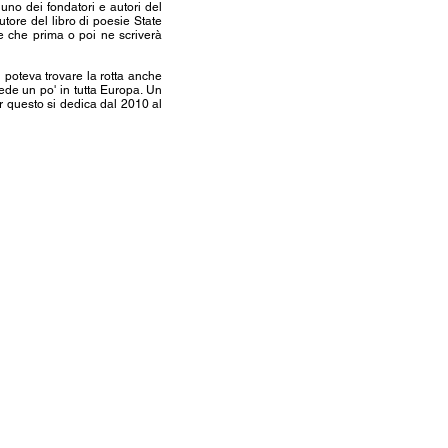
uno dei fondatori e autori del
tore del libro di poesie State
e che prima o poi ne scriverà
i poteva trovare la rotta anche
ede un po' in tutta Europa. Un
r questo si dedica dal 2010 al