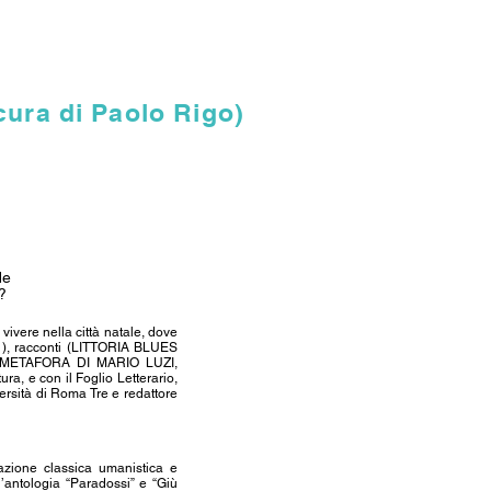
cura di Paolo Rigo)
nde
?
vivere nella città natale, dove
1), racconti (LITTORIA BLUES
LA METAFORA DI MARIO LUZI,
ra, e con il Foglio Letterario,
versità di Roma Tre e redattore
azione classica umanistica e
l’antologia “Paradossi” e “Giù