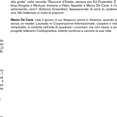
alla grotta” nella raccolta “Racconti d’Estate, sempre per Ed. Ensemble. È 
blog Vongole e Merluzzi. Insieme a Fabio Appetito e Marco De Cave, è l'au
scherzando, vero? (Edizioni Ensemble). Appassionato di serie tv, sostien
una. Nel frattempo si nutre di popcorn.
Marco De Cave
, nato il giorno in cui Vespucci arrivò in America, quando s
senza un master. Laureato in Cooperazione Internazionale, coopera e risi
rompiballe, si cimenta nell'arte di quadrare i cocomeri, ma non riesce e pe
progetto letterario Cardiopoetica. Intanto continua a cercare la sua rotta.
dai
ail
OLO
E,
ria
o 7
ete
Il
ipo
sto
O