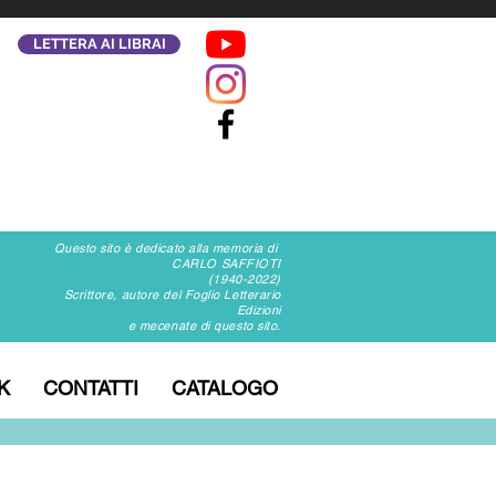
LETTERA AI LIBRAI
Questo sito è dedicato alla memoria di
CARLO SAFFIOTI
(1940-2022)
Scrittore, autore del Foglio Letterario
Edizioni
e mecenate di questo sito.
K
CONTATTI
CATALOGO