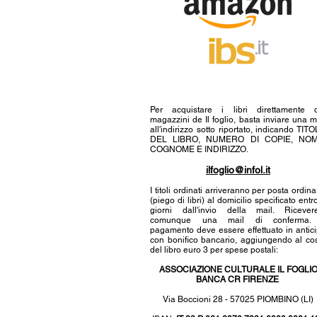
Per acquistare i libri direttamente 
magazzini de Il foglio, basta inviare una m
all'indirizzo sotto riportato, indicando TIT
DEL LIBRO, NUMERO DI COPIE, NOM
COGNOME E INDIRIZZO.
ilfoglio@infol.it
I titoli ordinati arriveranno per posta ordina
(piego di libri) al domicilio specificato entr
giorni dall'invio della mail. Ricever
comunque una mail di conferma. 
pagamento deve essere effettuato in antic
con bonifico bancario, aggiungendo al co
del libro euro 3 per spese postali:
ASSOCIAZIONE CULTURALE IL FOGLI
BANCA CR FIRENZE
Via Boccioni 28 - 57025 PIOMBINO (LI)