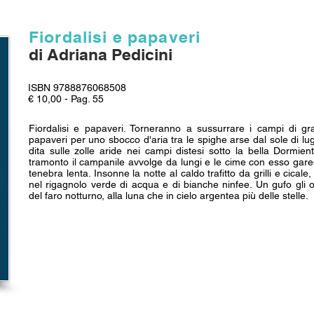
Fiordalisi e papaveri
di Adriana Pedicini
ISBN 9788876068508
€ 10,00 - Pag. 55
Fiordalisi e papaveri. Torneranno a sussurrare i campi di gran
papaveri per uno sbocco d'aria tra le spighe arse dal sole di lug
dita sulle zolle aride nei campi distesi sotto la bella Dormie
tramonto il campanile avvolge da lungi e le cime con esso gare
tenebra lenta. Insonne la notte al caldo trafitto da grilli e cicale
nel rigagnolo verde di acqua e di bianche ninfee. Un gufo gli 
del faro notturno, alla luna che in cielo argentea più delle stelle.