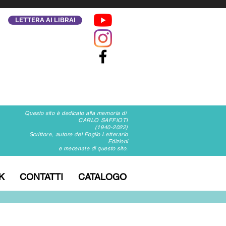
LETTERA AI LIBRAI
Questo sito è dedicato alla memoria di
CARLO SAFFIOTI
(1940-2022)
Scrittore, autore del Foglio Letterario
Edizioni
e mecenate di questo sito.
K
CONTATTI
CATALOGO