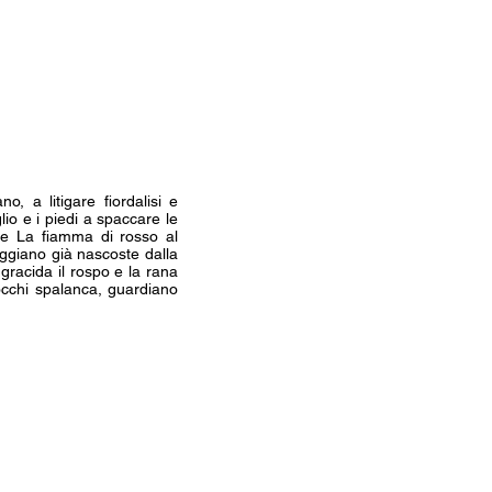
o, a litigare fiordalisi e
lio e i piedi a spaccare le
nte La fiamma di rosso al
ggiano già nascoste dalla
, gracida il rospo e la rana
occhi spalanca, guardiano