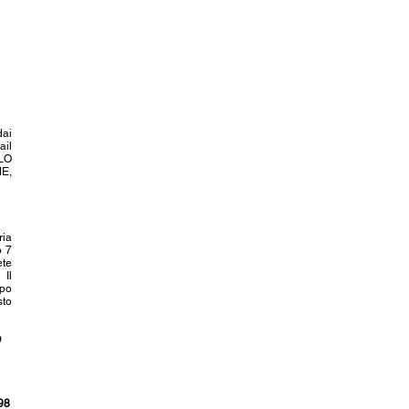
dai
ail
OLO
E,
ria
o 7
ete
Il
ipo
sto
O
98