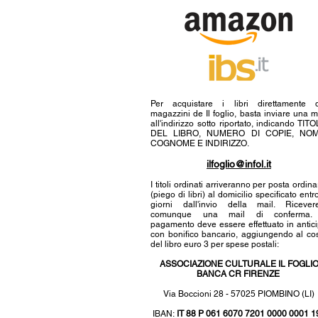
Per acquistare i libri direttamente 
magazzini de Il foglio, basta inviare una m
all'indirizzo sotto riportato, indicando TIT
DEL LIBRO, NUMERO DI COPIE, NOM
COGNOME E INDIRIZZO.
ilfoglio@infol.it
I titoli ordinati arriveranno per posta ordina
(piego di libri) al domicilio specificato entr
giorni dall'invio della mail. Ricever
comunque una mail di conferma. 
pagamento deve essere effettuato in antic
con bonifico bancario, aggiungendo al co
del libro euro 3 per spese postali:
ASSOCIAZIONE CULTURALE IL FOGLI
BANCA CR FIRENZE
Via Boccioni 28 - 57025 PIOMBINO (LI)
IBAN:
IT 88 P 061 6070 7201 0000 0001 1