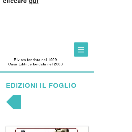
cliccare
qui
Questo sito è dedicato alla memoria di
CARLO SAFFIOTI
(1940-2022)
Scrittore, autore del Foglio Letterario
Edizioni
e mecenate di questo sito.
Rivista fondata nel 1999
Casa Editrice fondata nel 2003
EDIZIONI
IL FOGLIO
LA CINETECA DI CAINO