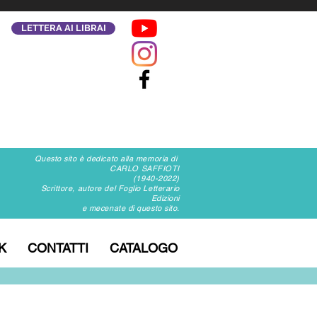
LETTERA AI LIBRAI
Questo sito è dedicato alla memoria di
CARLO SAFFIOTI
(1940-2022)
Scrittore, autore del Foglio Letterario
Edizioni
e mecenate di questo sito.
K
CONTATTI
CATALOGO