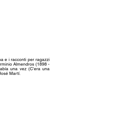
na e i racconti per ragazzi
Herminio Almendros (1898 -
abía una vez (C’era una
 José Martí.