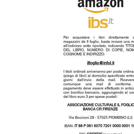
Per acquistare i libri direttamente 
magazzini de Il foglio, basta inviare una m
all'indirizzo sotto riportato, indicando TIT
DEL LIBRO, NUMERO DI COPIE, NOM
COGNOME E INDIRIZZO.
ilfoglio@infol.it
I titoli ordinati arriveranno per posta ordina
(piego di libri) al domicilio specificato entr
giorni dall'invio della mail. Ricever
comunque una mail di conferma. 
pagamento deve essere effettuato in antic
con bonifico bancario, aggiungendo al co
del libro euro 3 per spese postali:
ASSOCIAZIONE CULTURALE IL FOGLI
BANCA CR FIRENZE
Via Boccioni 28 - 57025 PIOMBINO (LI)
IBAN:
IT 88 P 061 6070 7201 0000 0001 1