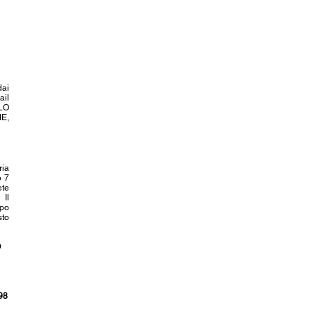
dai
ail
OLO
E,
ria
o 7
ete
Il
ipo
sto
O
98