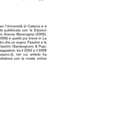
o l’Università di Catania si è
Ha pubblicato con le Edizioni
con Aracne Marenigma (2009),
2009) e quello più breve in Le
tro che un sogno. Pasolini e la
o Pasolini (Sampognaro & Pupi,
giatore, tra il 2002 e il 2008
usano.it
), nel cui ambito ha
ollabora con la rivista online