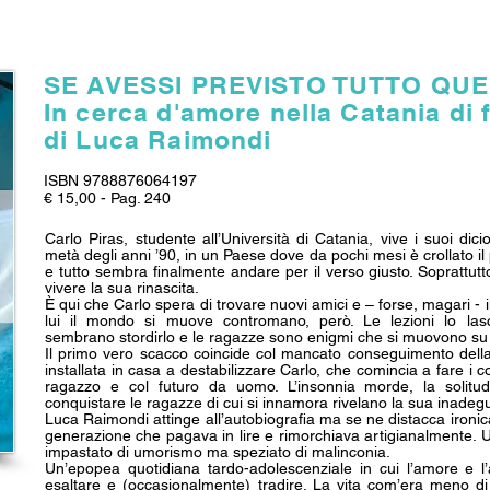
SE AVESSI PREVISTO TUTTO QU
In cerca d'amore nella Catania di 
di Luca Raimondi
ISBN 9788876064197
€ 15,00 - Pag. 240
Carlo Piras, studente all’Università di Catania, vive i suoi dici
metà degli anni ’90, in un Paese dove da pochi mesi è crollato i
e tutto sembra finalmente andare per il verso giusto. Soprattut
vivere la sua rinascita.
È qui che Carlo spera di trovare nuovi amici e – forse, magari - 
lui il mondo si muove contromano, però. Le lezioni lo lasc
sembrano stordirlo e le ragazze sono enigmi che si muovono su
Il primo vero scacco coincide col mancato conseguimento dell
installata in casa a destabilizzare Carlo, che comincia a fare i c
ragazzo e col futuro da uomo. L’insonnia morde, la solitudin
conquistare le ragazze di cui si innamora rivelano la sua inadegu
Luca Raimondi attinge all’autobiografia ma se ne distacca iron
generazione che pagava in lire e rimorchiava artigianalmente.
impastato di umorismo ma speziato di malinconia.
Un’epopea quotidiana tardo-adolescenziale in cui l’amore e l’
esaltare e (occasionalmente) tradire. La vita com’era meno di