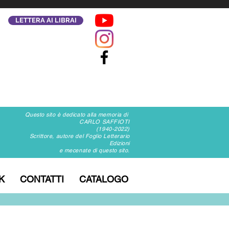
LETTERA AI LIBRAI
Questo sito è dedicato alla memoria di
CARLO SAFFIOTI
(1940-2022)
Scrittore, autore del Foglio Letterario
Edizioni
e mecenate di questo sito.
K
CONTATTI
CATALOGO