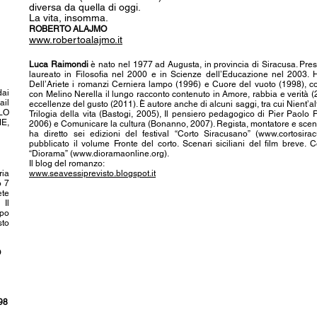
diversa da quella di oggi.
La vita, insomma.
ROBERTO ALAJMO
www.robertoalajmo.it
Luca Raimondi
è nato nel 1977 ad Augusta, in provincia di Siracusa. Press
laureato in Filosofia nel 2000 e in Scienze dell’Educazione nel 2003. 
Dell’Ariete i romanzi Cerniera lampo (1996) e Cuore del vuoto (1998), 
dai
con Melino Nerella il lungo racconto contenuto in Amore, rabbia e verità (
ail
eccellenze del gusto (2011). È autore anche di alcuni saggi, tra cui Nient’al
OLO
Trilogia della vita (Bastogi, 2005), Il pensiero pedagogico di Pier Paol
E,
2006) e Comunicare la cultura (Bonanno, 2007). Regista, montatore e sceneg
ha diretto sei edizioni del festival “Corto Siracusano” (
www.cortosirac
pubblicato il volume Fronte del corto. Scenari siciliani del film breve. C
“Diorama” (
www.dioramaonline.org
).
Il blog del romanzo:
ria
www.seavessiprevisto.blogspot.it
o 7
ete
Il
ipo
sto
O
98