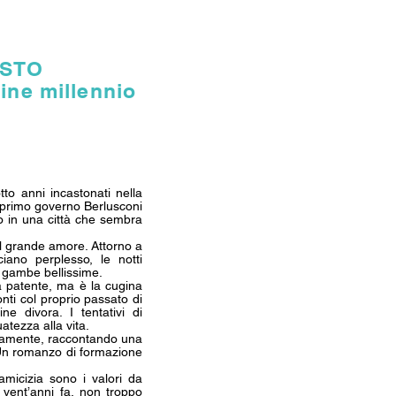
ESTO
fine millennio
otto anni incastonati nella
l primo governo Berlusconi
to in una città che sembra
il grande amore. Attorno a
iano perplesso, le notti
 gambe bellissime.
a patente, ma è la cugina
onti col proprio passato di
e divora. I tentativi di
atezza alla vita.
icamente, raccontando una
 Un romanzo di formazione
amicizia sono i valori da
 vent’anni fa, non troppo