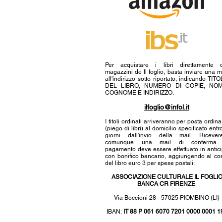
Per acquistare i libri direttamente 
magazzini de Il foglio, basta inviare una m
all'indirizzo sotto riportato, indicando TIT
DEL LIBRO, NUMERO DI COPIE, NOM
COGNOME E INDIRIZZO.
ilfoglio@infol.it
I titoli ordinati arriveranno per posta ordina
(piego di libri) al domicilio specificato entr
giorni dall'invio della mail. Ricever
comunque una mail di conferma. 
pagamento deve essere effettuato in antic
con bonifico bancario, aggiungendo al co
del libro euro 3 per spese postali:
ASSOCIAZIONE CULTURALE IL FOGLI
BANCA CR FIRENZE
Via Boccioni 28 - 57025 PIOMBINO (LI)
IBAN:
IT 88 P 061 6070 7201 0000 0001 1