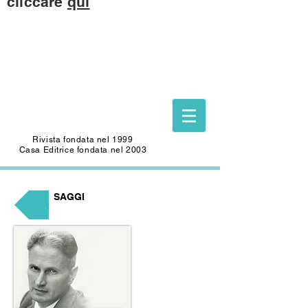
cliccare
qui
Questo sito è dedicato alla memoria di
CARLO SAFFIOTI
(1940-2022)
Scrittore, autore del Foglio Letterario
Edizioni
e mecenate di questo sito.
Rivista fondata nel 1999
Casa Editrice fondata nel 2003
SAGGI