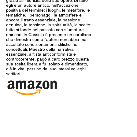
grazie all'intensità delle sue opere. Di fatto,
egli è un autore antico, nell'accezione
positiva del termine: i luoghi, le metafore, le
tematiche, i personaggi, le atmosfere e
ancora il tratto essenziale, la passione
genuina, la tensione, la spiritualità, le scelte:
tutto si fonde nel passato con sfumature
oniriche. In Cassola è presente un corollario
che dimostra come l'autore non abbia mai
accettato condizionamenti stilistici né
concettuali. Maestro della narrativa
essenziale, artista anticonformista e
controcorrente, pagò a caro prezzo questa
sua scelta libera e fu isolato e dimenticato,
già in vita, persino dai suoi stessi colleghi
scrittori.
Per acquistare i libri direttamente dai
magazzini de Il foglio, basta inviare una mail